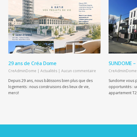
29 ans de Créa Dome
SUNDOME – L
CreAdminDome
|
Actualités
|
Aucun commentaire
CreAdminDome
Depuis 29 ans, nous bâtissons bien plus que des
Sundome vous p
logements : nous construisons des lieux de vie,
opportunités : 
merci!
appartement T2.