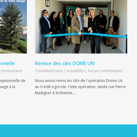
onnelle
Remise des clés DOME UN
commentaire
CreAdminDome
|
Actualités
|
Aucun commentaire
eptionnelle de
Nous avons remis les clés de l'opération Dome Un
ivage à la
au Crédit Agricole. Cette opération, située rue Pierre
Madigner à St-Etienne,…