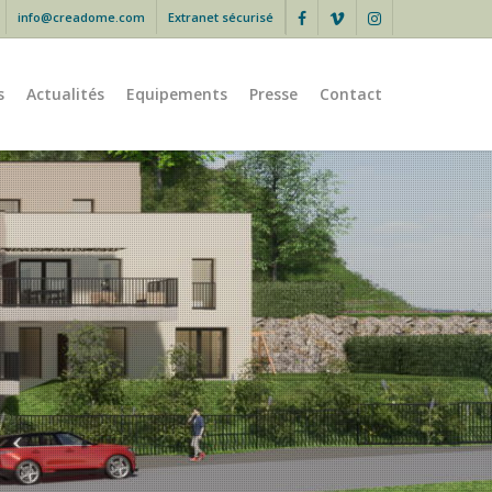
info@creadome.com
Extranet sécurisé
facebook
vimeo
instagram
s
Actualités
Equipements
Presse
Contact