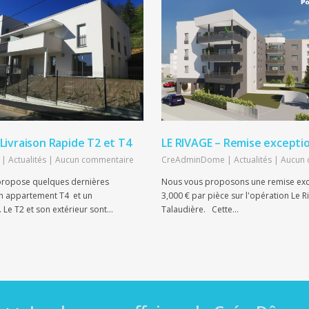
ivraison Rapide T2 et T4
LE RIVAGE – Remise excepti
|
Actualités
|
Aucun commentaire
CreAdminDome
|
Actualités
|
Aucun 
ropose quelques dernières
Nous vous proposons une remise exc
un appartement T4 et un
3,000 € par pièce sur l'opération Le R
 Le T2 et son extérieur sont…
Talaudière. Cette…