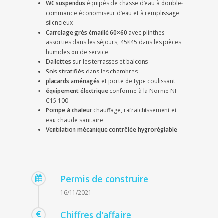
WC suspendus
équipés de chasse d’eau à double-
commande économiseur d’eau et à remplissage
silencieux
Carrelage grès émaillé 60×60
avec plinthes
assorties dans les séjours, 45×45 dans les pièces
humides ou de service
Dallettes
sur les terrasses et balcons
Sols stratifiés
dans les chambres
placards aménagés
et porte de type coulissant
équipement électrique
conforme à la Norme NF
C15 100
Pompe à chaleur
chauffage, rafraichissement et
eau chaude sanitaire
Ventilation mécanique contrôlée hygroréglable
Permis de construire
16/11/2021
Chiffres d'affaire