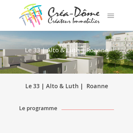
Skip
to
Menu
main
content
Le 33 | Alto & Luth | Roanne
Le 33 | Alto & Luth | Roanne
Le programme