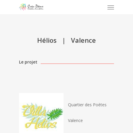
Menu
Skip
to
main
content
Hélios | Valence
Le projet
Quartier des Poètes
Valence