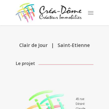
Skip
to
Menu
main
content
Clair de Jour | Saint-Etienne
Le projet
45 rue
Désiré
Claude