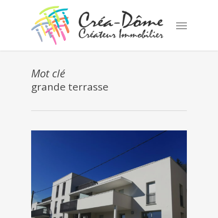
Skip
to
Menu
main
content
Mot clé
grande terrasse