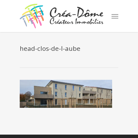
Skip
to
Menu
main
content
head-clos-de-l-aube