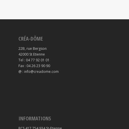
CRÉA-DÔME
22B, rue Bergson
42000 St Etienne
Tel : 04 77 92 01 01
Fax : 04 26 23 90 90
@ : info@creadome.com
INFORMATIONS
RCS 417 754 934 St-Etienne