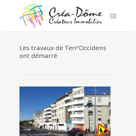
Skip
to
Menu
main
content
Les travaux de Terr’Occidens
ont démarré