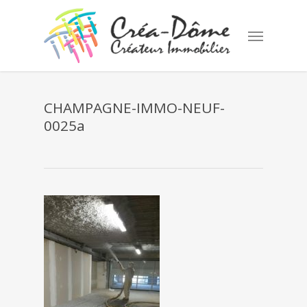
Skip
to
Menu
main
content
CHAMPAGNE-IMMO-NEUF-
0025a