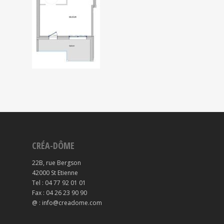
CRÉA-DÔME
22B, rue Bergson
42000 St Etienne
Tel : 04 77 92 01 01
Fax : 04 26 23 90 90
@ : info@creadome.com