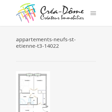
Skip
to
Menu
main
content
appartements-neufs-st-
etienne-t3-14022