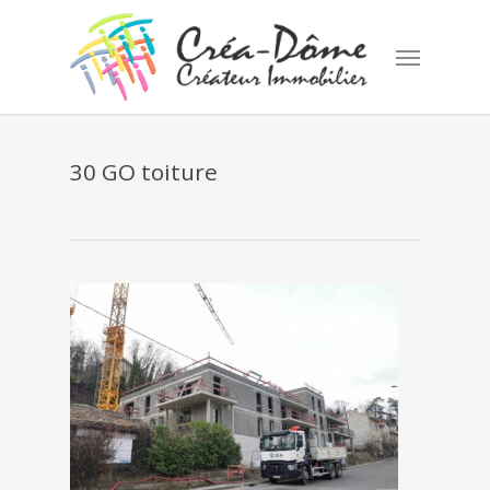
Skip
to
Menu
main
content
30 GO toiture