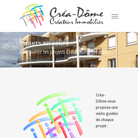
Skip
to
Menu
main
content
Projets
en
cours
Découvrez les projets Créa-Dôme en cours
Créa-
Dôme
vous
propose une
visite guidée
de chaque
projet :