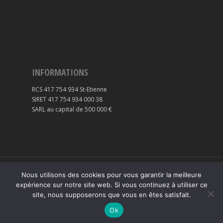
INFORMATIONS
RCS 417 754 934 St-Etienne
SIRET 417 754 934 000 38
SARL au capital de 500 000 €
© 2016-2022 Créa-Dôme | Tous droits réservés |
Nous utilisons des cookies pour vous garantir la meilleure
expérience sur notre site web. Si vous continuez à utiliser ce
Mentions légales
|
Politique de confidentialité
site, nous supposerons que vous en êtes satisfait.
twitter
facebook
vimeo
linkedin
phone
email
Ok