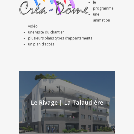
le
programme
une
animation
vidéo
une visite du chantier
plusieurs plans types d’appartements
un plan d’accès
Le Rivage | La Talaudière