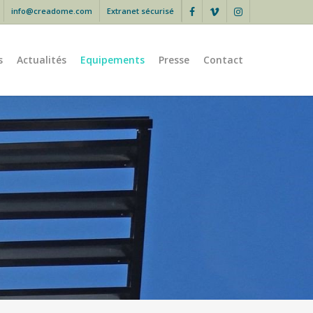
info@creadome.com
Extranet sécurisé
facebook
vimeo
instagram
s
Actualités
Equipements
Presse
Contact