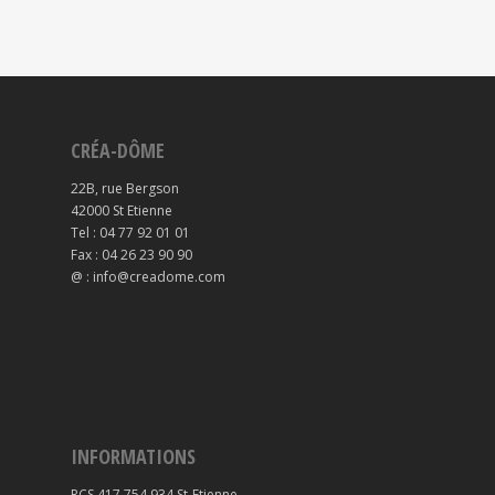
CRÉA-DÔME
22B, rue Bergson
42000 St Etienne
Tel : 04 77 92 01 01
Fax : 04 26 23 90 90
@ : info@creadome.com
INFORMATIONS
RCS 417 754 934 St-Etienne