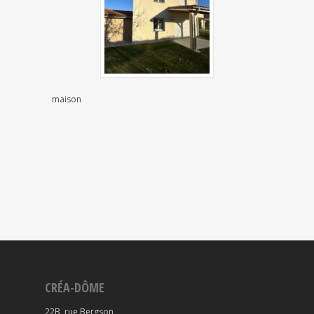
maison
CRÉA-DÔME
22B, rue Bergson