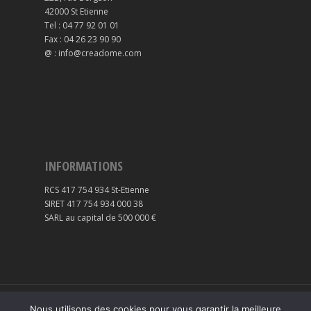
42000 St Etienne
Tel : 04 77 92 01 01
Fax : 04 26 23 90 90
@ : info@creadome.com
INFORMATIONS
RCS 417 754 934 St-Etienne
SIRET 417 754 934 000 38
SARL au capital de 500 000 €
© 2016-2022 Créa-Dôme | Tous droits réservés |
Nous utilisons des cookies pour vous garantir la meilleure